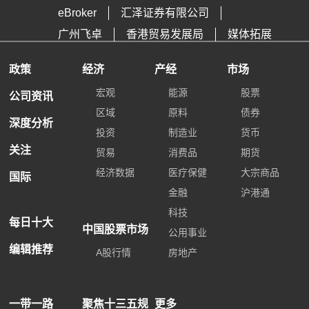
eBroker
汇泽证券有限公司
广州飞卓
香港贸易发展局
媒体拓展
政策
经济
产经
市场
宏观
能源
股票
公司资讯
区域
原料
债券
深度分析
投资
制造业
货币
关注
贸易
消费品
期货
经济数据
医疗保健
大宗商品
国际
金融
沪港通
科技
每日十大
中国股票市场
公用事业
编辑推荐
A股行情
房地产
一带一路
聚焦十三五规
更多