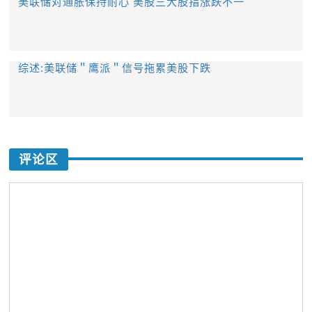
美联储对通胀保持耐心 美股三大股指涨跌不一
综述:美联储＂鹰派＂信号拖累美股下跌
评论区