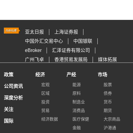
亚太日报
上海证券报
中国外汇交易中心
中国银联
eBroker
汇泽证券有限公司
广州飞卓
香港贸易发展局
媒体拓展
政策
经济
产经
市场
宏观
能源
股票
公司资讯
区域
原料
债券
深度分析
投资
制造业
货币
关注
贸易
消费品
期货
经济数据
医疗保健
大宗商品
国际
金融
沪港通