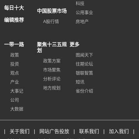
科技
每日十大
中国股票市场
公用事业
编辑推荐
A股行情
房地产
一带一路
聚焦十三五规
更多
划
政策
图闻天下
政策方案
投资
往期论坛
市场聚焦
观点
银联智策
分析评论
产业
短讯
地方规划
大事记
省份介绍
公司
大数据
|
关于我们
|
网站广告投放
|
联系我们
|
加入我们
|