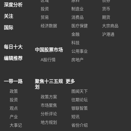
区域
原料
债券
深度分析
投资
制造业
货币
关注
贸易
消费品
期货
经济数据
医疗保健
大宗商品
国际
金融
沪港通
科技
每日十大
中国股票市场
公用事业
编辑推荐
A股行情
房地产
一带一路
聚焦十三五规
更多
划
政策
图闻天下
政策方案
投资
往期论坛
市场聚焦
观点
银联智策
分析评论
产业
短讯
地方规划
大事记
省份介绍