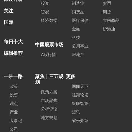
投资
制造业
货币
关注
贸易
消费品
期货
经济数据
医疗保健
大宗商品
国际
金融
沪港通
科技
每日十大
中国股票市场
公用事业
编辑推荐
A股行情
房地产
一带一路
聚焦十三五规
更多
划
政策
图闻天下
政策方案
投资
往期论坛
市场聚焦
观点
银联智策
分析评论
产业
短讯
地方规划
大事记
省份介绍
公司