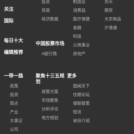
投资
制造业
货币
关注
贸易
消费品
期货
经济数据
医疗保健
大宗商品
国际
金融
沪港通
科技
每日十大
中国股票市场
公用事业
编辑推荐
A股行情
房地产
一带一路
聚焦十三五规
更多
划
政策
图闻天下
政策方案
投资
往期论坛
市场聚焦
观点
银联智策
分析评论
产业
短讯
地方规划
大事记
省份介绍
公司