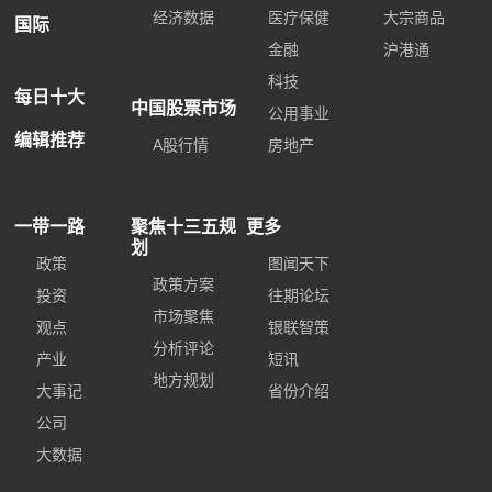
经济数据
医疗保健
大宗商品
国际
金融
沪港通
科技
每日十大
中国股票市场
公用事业
编辑推荐
A股行情
房地产
一带一路
聚焦十三五规
更多
划
政策
图闻天下
政策方案
投资
往期论坛
市场聚焦
观点
银联智策
分析评论
产业
短讯
地方规划
大事记
省份介绍
公司
大数据