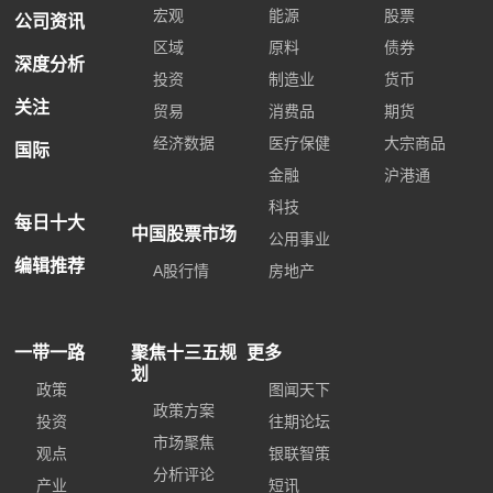
宏观
能源
股票
公司资讯
区域
原料
债券
深度分析
投资
制造业
货币
关注
贸易
消费品
期货
经济数据
医疗保健
大宗商品
国际
金融
沪港通
科技
每日十大
中国股票市场
公用事业
编辑推荐
A股行情
房地产
一带一路
聚焦十三五规
更多
划
政策
图闻天下
政策方案
投资
往期论坛
市场聚焦
观点
银联智策
分析评论
产业
短讯