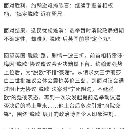
面对胜利，约翰逊难掩欣喜：继续手握首相权
柄，"搞定脱欧"近在咫尺。
面对结果，选民忧虑难消：选举暂时消除政局短期
不确定性，却难见"脱欧"后英国前景"定心丸"。
回望英国"脱欧"路，剧情一波三折。前首相特雷莎·
梅因"脱欧"协议遭议会否决黯然下台。约翰逊强势
上位后，为"脱欧"不惜"豪赌"。从请求女王伊丽莎
白二世批准议会休会震惊英伦三岛，到面对议会通
过阻止无协议"脱欧"法案时"宁死阴沟，不延脱
欧"的强硬表态，再到一次次发起提前选举动议遭
否决后的卷土重来……他上台后多次引发"府院交
锋"，围绕"脱欧"展开的政治博弈令人印象深刻。