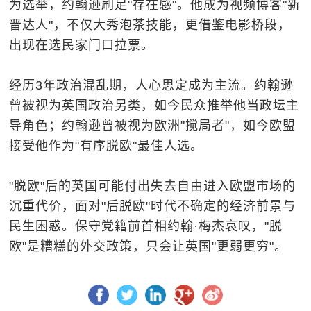
为选举，约翰逊刷足"存在感"。他成为视频博客"新
晋达人"，不仅大秀泡茶技能，更借鉴电影桥段，
出现在选民家门口拉票。
经历3年政治混乱期，人心思定成为主流。约翰逊
曾被视为英国政治另类，如今民众推举他当政坛主
导角色；约翰逊曾被视为欧洲"搅局者"，如今欧盟
接受他作为"有序脱欧"最佳人选。
"脱欧"后的英国可能付出失去自由进入欧盟市场的
沉重代价，面对"后脱欧"时代不确定的经济前景与
民生困惑。保守党籍前首相约翰·梅杰哀叹，"脱
欧"是糟糕的外交政策，只会让英国"更弱更穷"。