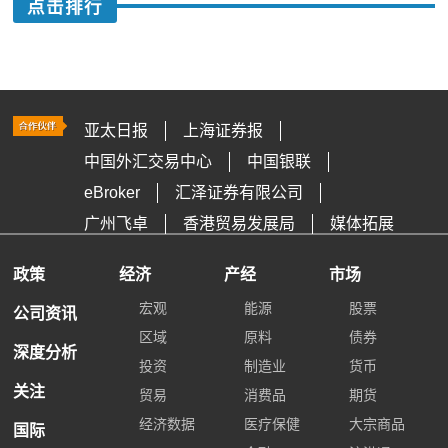
点击排行
亚太日报
上海证券报
中国外汇交易中心
中国银联
eBroker
汇泽证券有限公司
广州飞卓
香港贸易发展局
媒体拓展
政策
经济
产经
市场
宏观
能源
股票
公司资讯
区域
原料
债券
深度分析
投资
制造业
货币
关注
贸易
消费品
期货
经济数据
医疗保健
大宗商品
国际