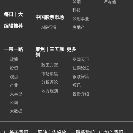
金融
沪港通
科技
每日十大
中国股票市场
公用事业
编辑推荐
A股行情
房地产
一带一路
聚焦十三五规
更多
划
政策
图闻天下
政策方案
投资
往期论坛
市场聚焦
观点
银联智策
分析评论
产业
短讯
地方规划
大事记
省份介绍
公司
大数据
|
关于我们
|
网站广告投放
|
联系我们
|
加入我们
|