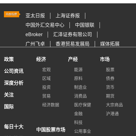
亚太日报
上海证券报
中国外汇交易中心
中国银联
eBroker
汇泽证券有限公司
广州飞卓
香港贸易发展局
媒体拓展
政策
经济
产经
市场
宏观
能源
股票
公司资讯
区域
原料
债券
深度分析
投资
制造业
货币
关注
贸易
消费品
期货
经济数据
医疗保健
大宗商品
国际
金融
沪港通
科技
每日十大
中国股票市场
公用事业