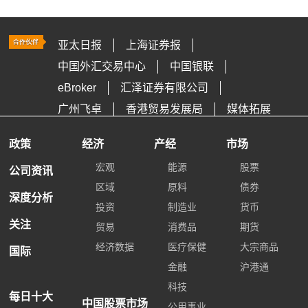
亚太日报
上海证券报
中国外汇交易中心
中国银联
eBroker
汇泽证券有限公司
广州飞卓
香港贸易发展局
媒体拓展
政策
经济
产经
市场
宏观
能源
股票
公司资讯
区域
原料
债券
深度分析
投资
制造业
货币
关注
贸易
消费品
期货
经济数据
医疗保健
大宗商品
国际
金融
沪港通
科技
每日十大
中国股票市场
公用事业