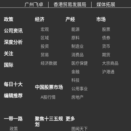
广州飞卓
香港贸易发展局
媒体拓展
政策
经济
产经
市场
宏观
能源
股票
公司资讯
区域
原料
债券
深度分析
投资
制造业
货币
关注
贸易
消费品
期货
经济数据
医疗保健
大宗商品
国际
金融
沪港通
科技
每日十大
中国股票市场
公用事业
编辑推荐
A股行情
房地产
一带一路
聚焦十三五规
更多
划
政策
图闻天下