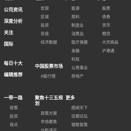
宏观
能源
股票
公司资讯
区域
原料
债券
深度分析
投资
制造业
货币
关注
贸易
消费品
期货
经济数据
医疗保健
大宗商品
国际
金融
沪港通
科技
每日十大
中国股票市场
公用事业
编辑推荐
A股行情
房地产
一带一路
聚焦十三五规
更多
划
政策
图闻天下
政策方案
投资
往期论坛
市场聚焦
观点
银联智策
分析评论