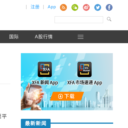
|
注册
|
App
国际
A股行情
票平
最新新闻