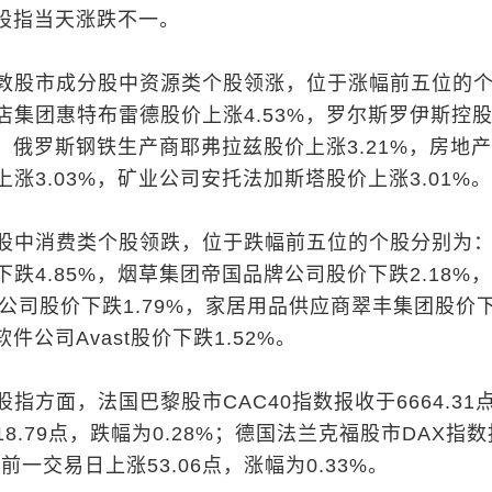
大股指当天涨跌不一。
敦股市成分股中资源类个股领涨，位于涨幅前五位的
店集团惠特布雷德股价上涨4.53%，罗尔斯罗伊斯控
%，俄罗斯钢铁生产商耶弗拉兹股价上涨3.21%，房地
涨3.03%，矿业公司安托法加斯塔股价上涨3.01%。
股中消费类个股领跌，位于跌幅前五位的个股分别为
跌4.85%，烟草集团帝国品牌公司股价下跌2.18%，
公司股价下跌1.79%，家居用品供应商翠丰集团股价
软件公司Avast股价下跌1.52%。
指方面，法国巴黎股市CAC40指数报收于6664.31
8.79点，跌幅为0.28%；德国法兰克福股市DAX指
，比前一交易日上涨53.06点，涨幅为0.33%。