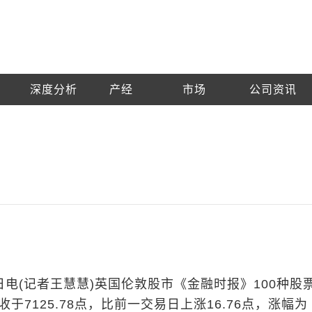
深度分析
产经
市场
公司资讯
日电(记者王慧慧)英国伦敦股市《金融时报》100种股
于7125.78点，比前一交易日上涨16.76点，涨幅为