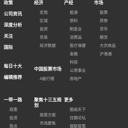
政策
经济
产经
市场
宏观
能源
股票
公司资讯
区域
原料
债券
深度分析
投资
制造业
货币
关注
贸易
消费品
期货
经济数据
医疗保健
大宗商品
国际
金融
沪港通
科技
每日十大
中国股票市场
公用事业
编辑推荐
A股行情
房地产
一带一路
聚焦十三五规
更多
划
政策
图闻天下
政策方案
投资
往期论坛
市场聚焦
观点
银联智策