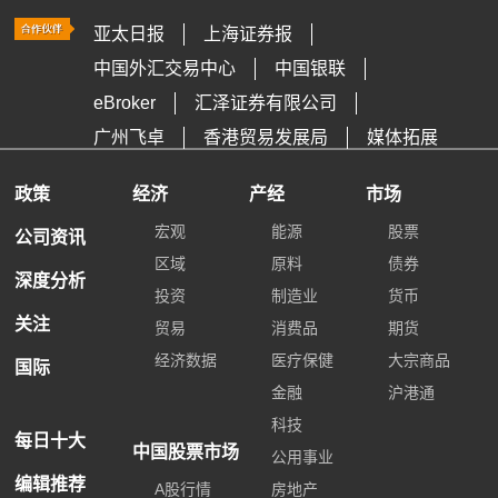
亚太日报
上海证券报
中国外汇交易中心
中国银联
eBroker
汇泽证券有限公司
广州飞卓
香港贸易发展局
媒体拓展
政策
经济
产经
市场
宏观
能源
股票
公司资讯
区域
原料
债券
深度分析
投资
制造业
货币
关注
贸易
消费品
期货
经济数据
医疗保健
大宗商品
国际
金融
沪港通
科技
每日十大
中国股票市场
公用事业
编辑推荐
A股行情
房地产