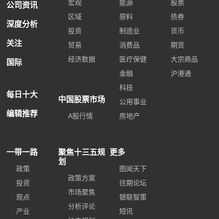
宏观
能源
股票
公司资讯
区域
原料
债券
深度分析
投资
制造业
货币
关注
贸易
消费品
期货
经济数据
医疗保健
大宗商品
国际
金融
沪港通
科技
每日十大
中国股票市场
公用事业
编辑推荐
A股行情
房地产
一带一路
聚焦十三五规
更多
划
政策
图闻天下
政策方案
投资
往期论坛
市场聚焦
观点
银联智策
分析评论
产业
短讯