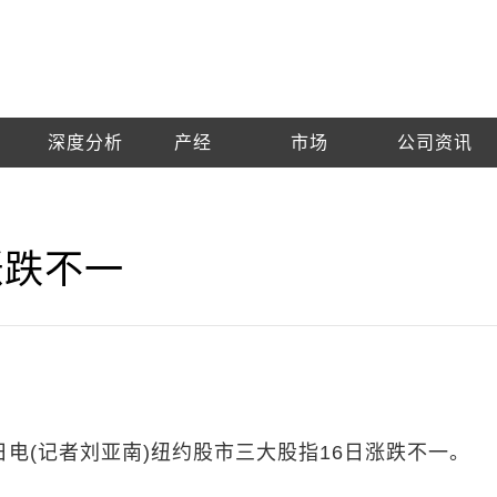
深度分析
产经
市场
公司资讯
涨跌不一
日电(记者刘亚南)纽约股市三大股指16日涨跌不一。