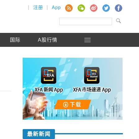
|
注册
|
App
国际
A股行情
最新新闻