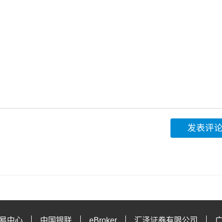
发表评
易中心
中国银联
eBroker
汇泽证券有限公司