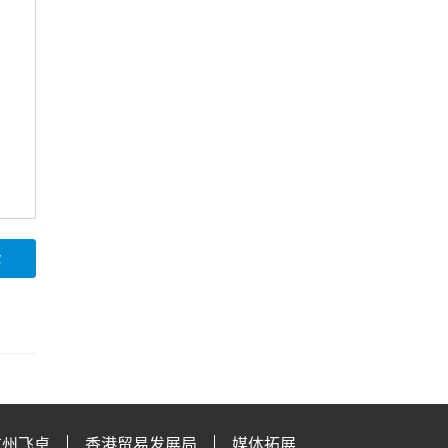
论
广州飞卓
香港贸易发展局
媒体拓展