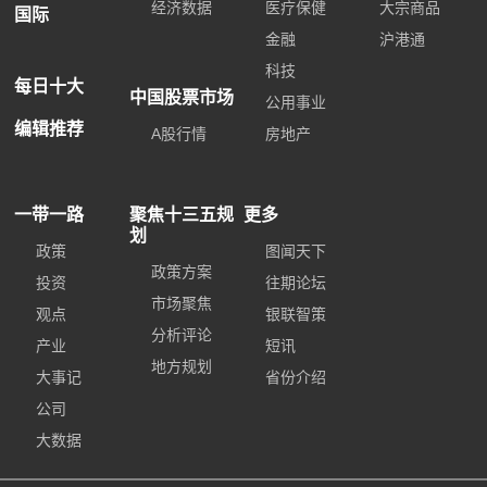
经济数据
医疗保健
大宗商品
国际
金融
沪港通
科技
每日十大
中国股票市场
公用事业
编辑推荐
A股行情
房地产
一带一路
聚焦十三五规
更多
划
政策
图闻天下
政策方案
投资
往期论坛
市场聚焦
观点
银联智策
分析评论
产业
短讯
地方规划
大事记
省份介绍
公司
大数据