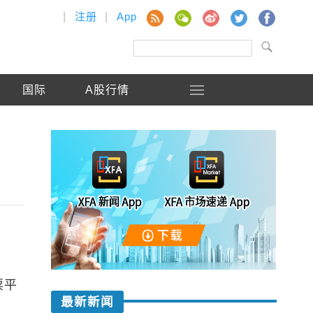
|
注册
|
App
国际
A股行情
票平
最新新闻