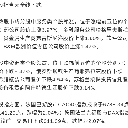
大股指当天全线下跌。
敦股市成分股中服务类个股领涨，位于涨幅前五位的
制药公司股价上涨3.97%，金融服务公司哈格里夫斯-
%，贵金属生产商弗雷斯尼洛股价上涨1.60%，软件公
%，B&M欧洲价值零售公司股价上涨1.47%。
股中资源类个股领跌，位于跌幅前五位的个股分别为
价下跌8.47%，俄罗斯钢铁生产商耶弗拉兹股价下跌
乐希腊瓶装公司股价下跌4.54%，苏格兰按揭投资信托
际设备租赁商阿什特德集团股价下跌3.14%。
指方面，法国巴黎股市CAC40指数报收于6788.34
41.29点，跌幅为2.04%；德国法兰克福股市DAX指
点，较前一交易日下跌311.39点，跌幅为2.07%。