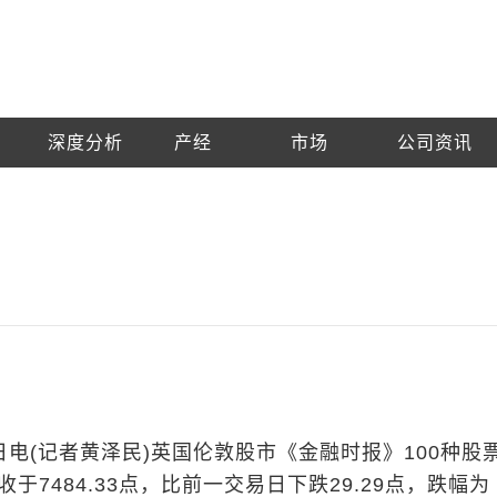
深度分析
产经
市场
公司资讯
日电(记者黄泽民)英国伦敦股市《金融时报》100种股
于7484.33点，比前一交易日下跌29.29点，跌幅为