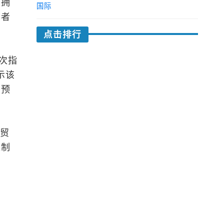
口拥
国际
费者
点击排行
次指
示该
于预
的贸
策制