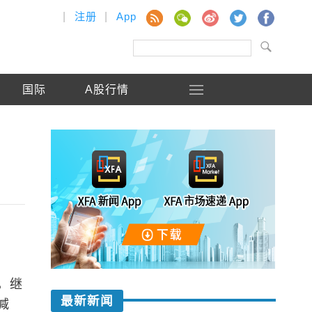
|
注册
|
App
国际
A股行情
，继
最新新闻
减