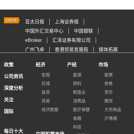
亚太日报
上海证券报
中国外汇交易中心
中国银联
eBroker
汇泽证券有限公司
广州飞卓
香港贸易发展局
媒体拓展
政策
经济
产经
市场
宏观
能源
股票
公司资讯
区域
原料
债券
深度分析
投资
制造业
货币
关注
贸易
消费品
期货
经济数据
医疗保健
大宗商品
国际
金融
沪港通
科技
每日十大