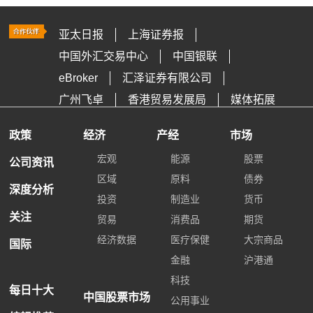
亚太日报
上海证券报
中国外汇交易中心
中国银联
eBroker
汇泽证券有限公司
广州飞卓
香港贸易发展局
媒体拓展
政策
经济
产经
市场
宏观
能源
股票
公司资讯
区域
原料
债券
深度分析
投资
制造业
货币
关注
贸易
消费品
期货
经济数据
医疗保健
大宗商品
国际
金融
沪港通
科技
每日十大
中国股票市场
公用事业