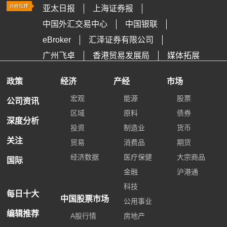
亚太日报
上海证券报
中国外汇交易中心
中国银联
eBroker
汇泽证券有限公司
广州飞卓
香港贸易发展局
媒体拓展
政策
经济
产经
市场
宏观
能源
股票
公司资讯
区域
原料
债券
深度分析
投资
制造业
货币
关注
贸易
消费品
期货
经济数据
医疗保健
大宗商品
国际
金融
沪港通
科技
每日十大
中国股票市场
公用事业
编辑推荐
A股行情
房地产