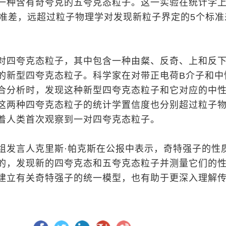
一种含有奇夸克的五夸克态粒子。这一实验在统计学
标准差，远超过粒子物理学对发现新粒子界定的5个标准
对四夸克态粒子，其中包含一种由粲、反奇、上和反
的新型四夸克态粒子。科学家在对带正电荷B介子和中
合分析时，发现这种新型四夸克态粒子和它对应的中
这两种四夸克态粒子的统计学置信度也分别超过粒子
着人类首次观察到一对四夸克态粒子。
组发言人克里斯·帕克斯在公报中表示，奇特强子的性
的，发现新的四夸克态和五夸克态粒子并测量它们的
建立有关奇特强子的统一模型，也有助于更深入理解