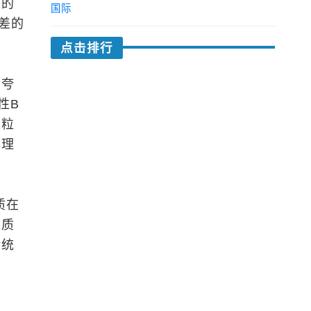
上的
国际
差的
点击排行
下夸
性B
性粒
物理
质在
性质
传统