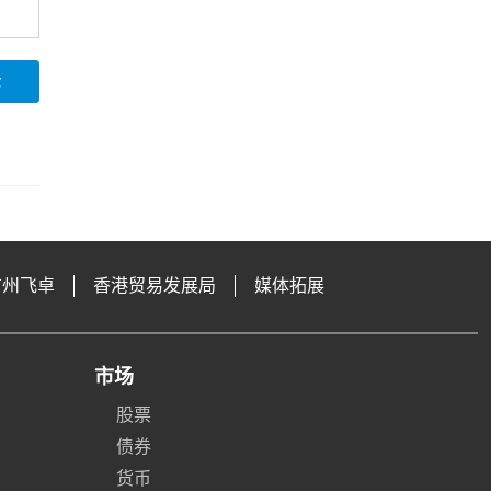
论
广州飞卓
香港贸易发展局
媒体拓展
市场
股票
债券
货币