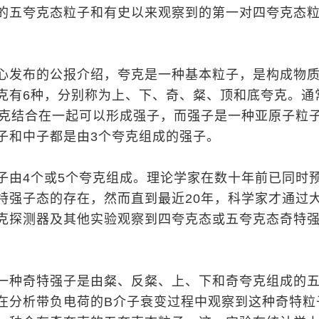
的五夸克态粒子和有史以来观察到的第一对四夸克态
心发布的公报介绍，夸克是一种基本粒子，是构成物
克有6种，分别称为上、下、奇、粲、顶和底夸克。通
夸克结合在一起可以形成强子，而强子是一种亚原子粒
子和中子都是由3个夸克组成的强子。
子由4个或5个夸克组成。理论学家在数十年前已同时
特强子态的存在，然而直到最近20年，科学家才通过
克探测器及其他实验观察到四夸克态或五夸克态奇特
一种奇特强子是由粲、反粲、上、下和奇夸克组成的
在分析带负电荷的B介子衰变过程中观察到这种奇特粒