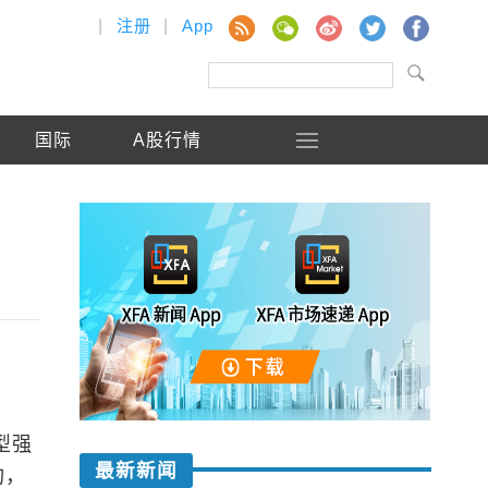
|
注册
|
App
国际
A股行情
型强
最新新闻
构，