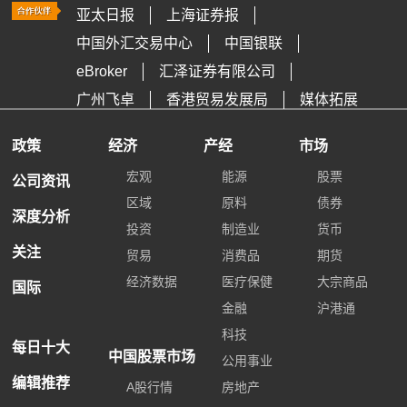
亚太日报
上海证券报
中国外汇交易中心
中国银联
eBroker
汇泽证券有限公司
广州飞卓
香港贸易发展局
媒体拓展
政策
经济
产经
市场
宏观
能源
股票
公司资讯
区域
原料
债券
深度分析
投资
制造业
货币
关注
贸易
消费品
期货
经济数据
医疗保健
大宗商品
国际
金融
沪港通
科技
每日十大
中国股票市场
公用事业
编辑推荐
A股行情
房地产