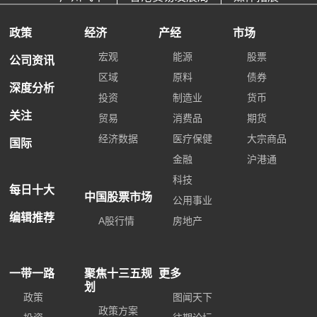
政策
经济
产经
市场
宏观
能源
股票
公司资讯
区域
原料
债券
深度分析
投资
制造业
货币
关注
贸易
消费品
期货
经济数据
医疗保健
大宗商品
国际
金融
沪港通
科技
每日十大
中国股票市场
公用事业
编辑推荐
A股行情
房地产
一带一路
聚焦十三五规
更多
划
政策
图闻天下
政策方案