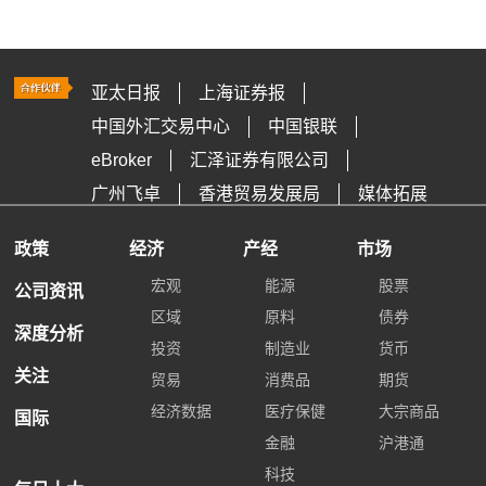
亚太日报
上海证券报
中国外汇交易中心
中国银联
eBroker
汇泽证券有限公司
广州飞卓
香港贸易发展局
媒体拓展
政策
经济
产经
市场
宏观
能源
股票
公司资讯
区域
原料
债券
深度分析
投资
制造业
货币
关注
贸易
消费品
期货
经济数据
医疗保健
大宗商品
国际
金融
沪港通
科技