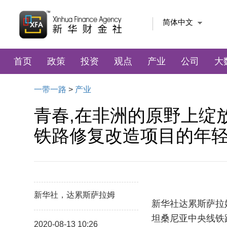
简体中文
首页
政策
投资
观点
产业
公司
大
一带一路
>
产业
青春,在非洲的原野上绽
铁路修复改造项目的年
新华社，达累斯萨拉姆
新华社达累斯萨拉
坦桑尼亚中央线铁
2020-08-13 10:26