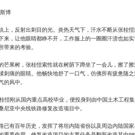
李斯博
轨上，反射出刺目的光。炎热天气下，汗水不断从张桂愷
下来，让他眼睛都睁不开，工作服上的一圈圈汗渍也如实
所带来的考验。
的芒果树，张桂愷索性就在树荫下蹲坐了一会儿，擦了擦
揉刺痛的眼睛。他畅快地舒了一口气，仿佛所有疲惫随之
气的风中。
张桂愷刚从国内重点高校毕业，便投身到由中国土木工程集
桑尼亚中央线铁路修复改造项目中。
路已有百年历史，发挥了将坦内陆省份以及周边内陆国家
的重要作用。修复改造项目的主要任务是翻新改造其中98