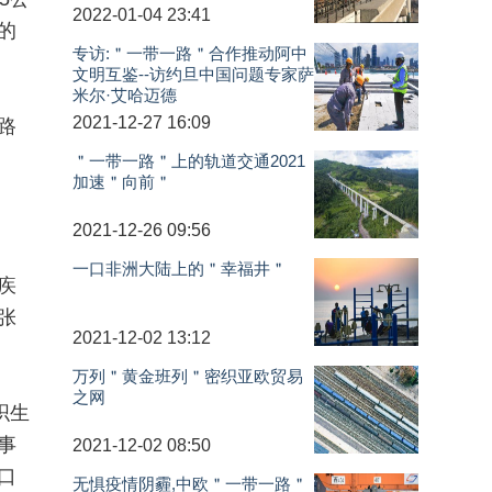
2022-01-04 23:41
的
专访:＂一带一路＂合作推动阿中
文明互鉴--访约旦中国问题专家萨
米尔·艾哈迈德
2021-12-27 16:09
路
＂一带一路＂上的轨道交通2021
加速＂向前＂
2021-12-26 09:56
一口非洲大陆上的＂幸福井＂
疾
张
2021-12-02 13:12
万列＂黄金班列＂密织亚欧贸易
之网
织生
事
2021-12-02 08:50
口
无惧疫情阴霾,中欧＂一带一路＂