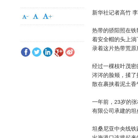
新华社记者高竹 
热带的骄阳照在铁
着安全帽的头上淌
录着这片热带荒原
经过一棵枝叶茂密
涔涔的脸颊，揉了
散在裹挟着泥土香
一年前，23岁的
有限公司承建的坦
坦桑尼亚中央线铁
出海港口连接起来