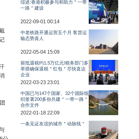
综述:香港积极参与和助力＂一带
一路＂建设
2022-09-01 00:14
戴
中老铁路开通运营五个月 客货运
输态势喜人
记
2022-05-04 15:09
留抵退税约1.5万亿元!税务部门多
汗
举措确保退税＂红包＂尽快直达
企业
消
2022-03-23 23:01
中国已与147个国家、32个国际组
织签署200多份共建＂一带一路＂
团
合作文件
2022-01-18 22:09
一条见证友谊的城市＂动脉线＂
与
5公