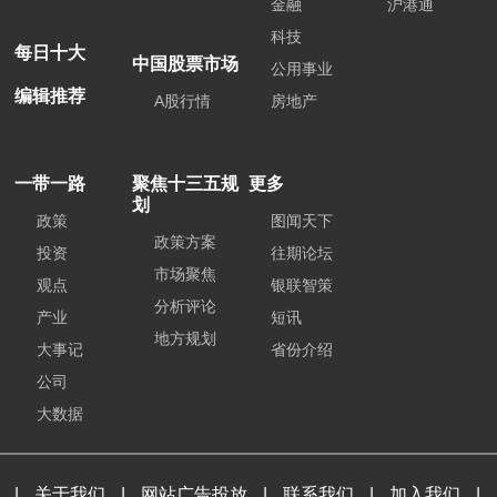
金融
沪港通
科技
每日十大
中国股票市场
公用事业
编辑推荐
A股行情
房地产
一带一路
聚焦十三五规
更多
划
政策
图闻天下
政策方案
投资
往期论坛
市场聚焦
观点
银联智策
分析评论
产业
短讯
地方规划
大事记
省份介绍
公司
大数据
|
关于我们
|
网站广告投放
|
联系我们
|
加入我们
|