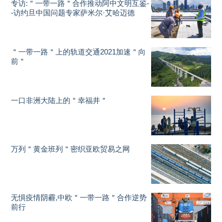
专访:＂一带一路＂合作推动阿中文明互鉴-
-访约旦中国问题专家萨米尔·艾哈迈德
＂一带一路＂上的轨道交通2021加速＂向
前＂
一口非洲大陆上的＂幸福井＂
万列＂黄金班列＂密织亚欧贸易之网
无惧疫情阴霾,中欧＂一带一路＂合作逆势
前行