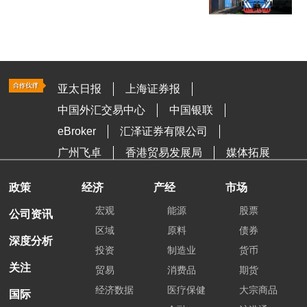
亚太日报
上海证券报
中国外汇交易中心
中国银联
eBroker
汇泽证券有限公司
广州飞卓
香港贸易发展局
媒体拓展
政策
经济
产经
市场
宏观
能源
股票
公司资讯
区域
原料
债券
深度分析
投资
制造业
货币
关注
贸易
消费品
期货
经济数据
医疗保健
大宗商品
国际