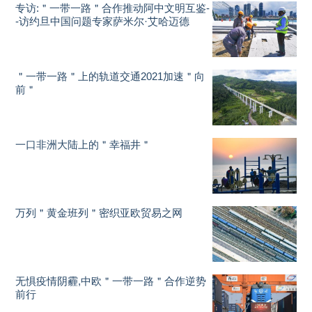
专访:＂一带一路＂合作推动阿中文明互鉴-
-访约旦中国问题专家萨米尔·艾哈迈德
＂一带一路＂上的轨道交通2021加速＂向
前＂
一口非洲大陆上的＂幸福井＂
万列＂黄金班列＂密织亚欧贸易之网
无惧疫情阴霾,中欧＂一带一路＂合作逆势
前行