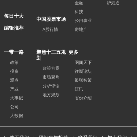
金融
沪港通
科技
每日十大
中国股票市场
公用事业
编辑推荐
A股行情
房地产
一带一路
聚焦十三五规
更多
划
政策
图闻天下
政策方案
投资
往期论坛
市场聚焦
观点
银联智策
分析评论
产业
短讯
地方规划
大事记
省份介绍
公司
大数据