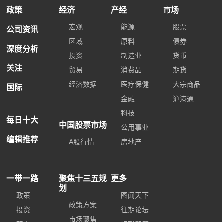
政策
经济
产经
市场
宏观
能源
股票
公司资讯
区域
原料
债券
深度分析
投资
制造业
货币
关注
贸易
消费品
期货
经济数据
医疗保健
大宗商品
国际
金融
沪港通
科技
每日十大
中国股票市场
公用事业
编辑推荐
A股行情
房地产
一带一路
聚焦十三五规
更多
划
政策
图闻天下
政策方案
投资
往期论坛
市场聚焦