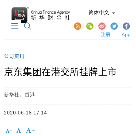
简体中文
|
注册
|
App
公司资讯
京东集团在港交所挂牌上市
新华社，香港
2020-06-18 17:14