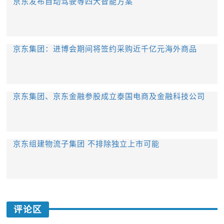
京东发布自动驾驶等四大智能方案
京东集团：进博会期间将签约采购近千亿元海外商品
京东集团、京东金融参股成立泰国电商及金融科技公司
京东组建物流子集团 不排除独立上市可能
评论区