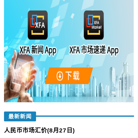
最新新闻
人民币市场汇价(8月27日)