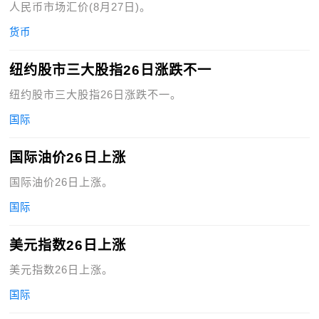
人民币市场汇价(8月27日)。
货币
纽约股市三大股指26日涨跌不一
纽约股市三大股指26日涨跌不一。
国际
国际油价26日上涨
国际油价26日上涨。
国际
美元指数26日上涨
美元指数26日上涨。
国际