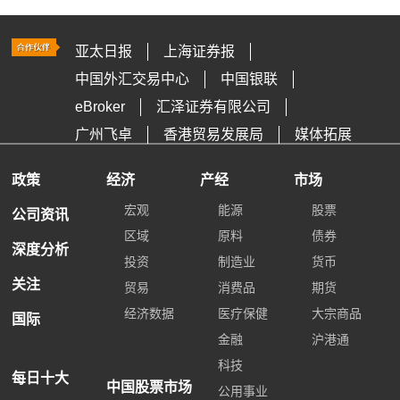
亚太日报
上海证券报
中国外汇交易中心
中国银联
eBroker
汇泽证券有限公司
广州飞卓
香港贸易发展局
媒体拓展
政策
经济
产经
市场
宏观
能源
股票
公司资讯
区域
原料
债券
深度分析
投资
制造业
货币
关注
贸易
消费品
期货
经济数据
医疗保健
大宗商品
国际
金融
沪港通
科技
每日十大
中国股票市场
公用事业