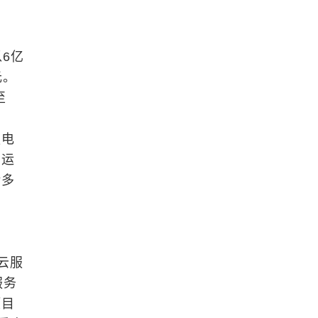
以6亿
元。
至
服电
中运
诸多
于云服
服务
项目