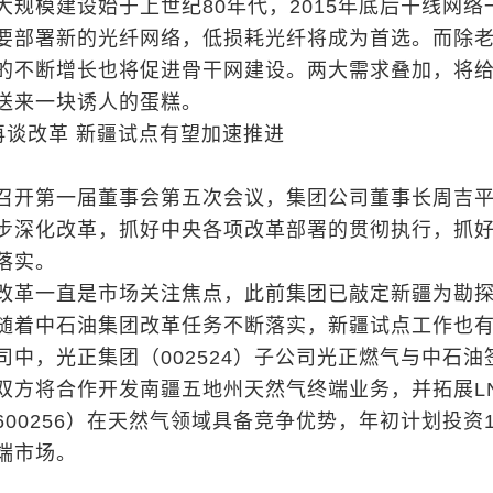
大规模建设始于上世纪80年代，2015年底后干线网络
要部署新的光纤网络，低损耗光纤将成为首选。而除
的不断增长也将促进骨干网建设。两大需求叠加，将
送来一块诱人的蛋糕。
再谈改革 新疆试点有望加速推进
召开第一届董事会第五次会议，集团公司董事长周吉
步深化改革，抓好中央各项改革部署的贯彻执行，抓
落实。
改革一直是市场关注焦点，此前集团已敲定新疆为勘
随着中石油集团改革任务不断落实，新疆试点工作也
司中，光正集团（002524）子公司光正燃气与中石油
双方将合作开发南疆五地州天然气终端业务，并拓展L
00256）在天然气领域具备竞争优势，年初计划投资1
端市场。