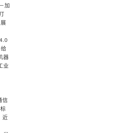
－加
打
发展
.0
并给
机器
工业
通信
招标
，近