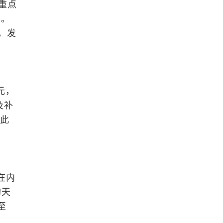
将重点
务。
，发
。
元，
及补
，此
在内
购天
至