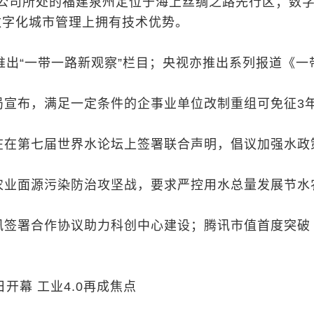
公司所处的福建泉州定位于海上丝绸之路先行区；数
在数字化城市管理上拥有技术优势。
起推出“一带一路新观察”栏目；央视亦推出系列报道《一
局宣布，满足一定条件的企事业单位改制重组可免征3
在在第七届世界水论坛上签署联合声明，倡议加强水政
农业面源污染防治攻坚战，要求严控用水总量发展节水
讯签署合作协议助力科创中心建设；腾讯市值首度突破
日开幕 工业4.0再成焦点