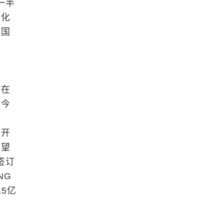
一半
老化
给国
平在
好今
探开
有望
签订
NG
5亿