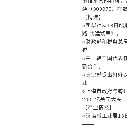
市排水管网材料，
通（300075）
【精选】
○新华社从13日
路 共建繁荣》。
○财政部和税务总
税。
○中日韩三国代表
新合作。
○农业部提出打好
业。
○上海市政府与腾
2000亿美元大关。
【产业情报】
○汉诺威工业展13
------