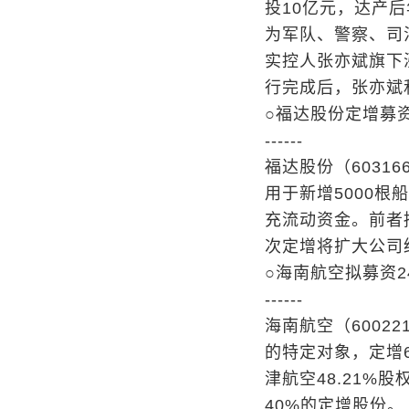
投10亿元，达产后
为军队、警察、司
实控人张亦斌旗下泓
行完成后，张亦斌和
○福达股份定增募
------
福达股份（60316
用于新增5000
充流动资金。前者
次定增将扩大公司
○海南航空拟募资2
------
海南航空（6002
的特定对象，定增6
津航空48.21%
40%的定增股份。