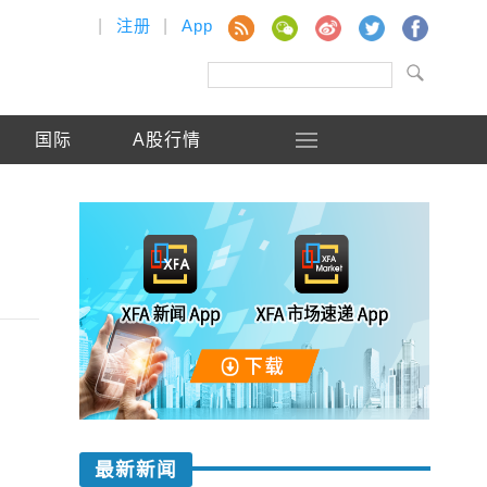
|
注册
|
App
国际
A股行情
最新新闻