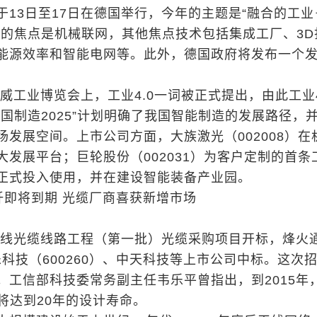
于13日至17日在德国举行，今年的主题是“融合的工业
会的焦点是机械联网，其他焦点技术包括集成工厂、3D
能源效率和智能电网等。此外，德国政府将发布一个
诺威工业博览会上，工业4.0一词被正式提出，由此工业4
国制造2025”计划明确了我国智能制造的发展路径，
场发展空间。上市公司方面，大族激光（002008）在
大发展平台；巨轮股份（002031）为客户定制的首条
正式投入使用，并在建设智能装备产业园。
纤即将到期 光缆厂商喜获新增市场
年干线光缆线路工程（第一批）光缆采购项目开标，烽火
凯乐科技（600260）、中天科技等上市公司中标。这次
。工信部科技委常务副主任韦乐平曾指出，到2015年
将达到20年的设计寿命。