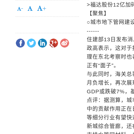
>福达股份12亿加
【聚焦】
○城市地下管网建
------
住建部13日发布
政高表示，这对于
理在东北考察时也
正有“面子”。
与此同时，海关总
月负增长，再次展
GDP或跌破7%
点评：据测算，城市
中的贡献作用正在
等细分行业有望快速
新城综合管廊，还