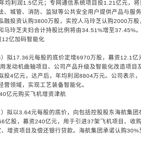
年均利润1.5亿元；专网通信系统项目投1.21亿元，
法、城管、消防、监狱等公共安全用户提供产品与服
融投资认购3800万股，实控人马玲芝认购2000万股
马玲芝夫妇合计持股比例将由34.51%增至37.45%
资12亿加码智能化
6）拟17.36元每股的底价定增6970万股，募资12.1亿
根船用发动机曲轴项目、公司产品升级及智能化改造项目
拟投4亿元，达产后，年均利润8804万元。公司表示
经营领域，实现工艺装备智能化。
40亿元购买飞机增资津航
21）拟以3.64元每股的底价，向包括控股股东海航集团
6亿股，募资240亿元，用于引进37架飞机项目、收
股权、增资项目及偿还银行贷款。海航集团承诺认购30%