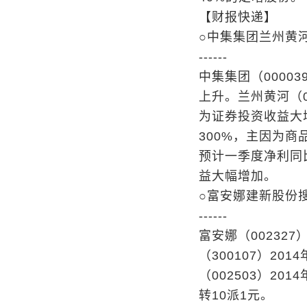
【财报快递】
○中集集团兰州黄
------
中集集团（0000
上升。兰州黄河（0
为证券投资收益大增
300%，主因为商
预计一季度净利同比
益大幅增加。
○富安娜建新股份
------
富安娜（002327
（300107）20
（002503）20
转10派1元。