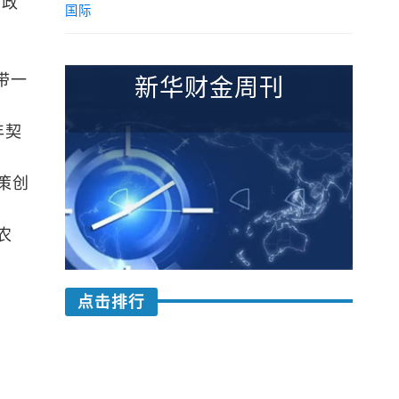
字政
国际
带一
新华财金周刊
年契
策创
农
点击排行