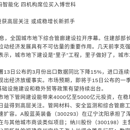
码智能化 四机构席位买入博世科
设获高层关注 或成稳增长新抓手
消息，全国城市地下综合管廊建设拉开序幕。住建部部
拉动经济发展具有不可估量的重要作用。几天前李克
表示，城市地下建设是“里子”工程，里子做好了，城市
署13日公布的3月份出口数据同比下降15%，进口连续
现出经济放缓事实。市场预期，即将于15日公布的一
，基础设施建设和稳外贸等政策有望持续出台。
地下管网建设能带来4000亿至5000亿元投资，在稳
日益得到高层关注。管网材料、安全监测和综合管廊
扩容。A股蓝英装备（300293）在辽宁沈阳承担了
在与其他城市商谈类似项目；纳川股份（300198）主