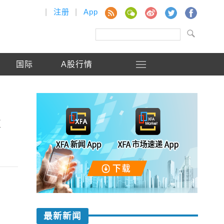
|
注册
|
App
国际
A股行情
长
最新新闻