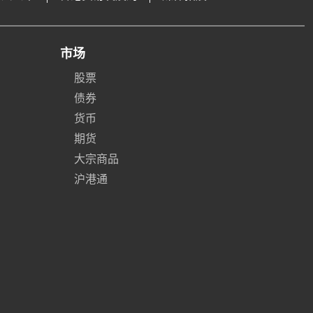
市场
股票
债券
货币
期货
大宗商品
沪港通