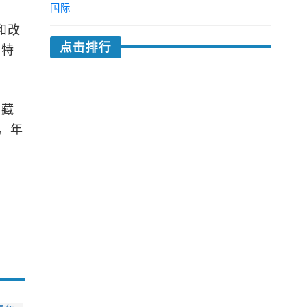
国际
和改
点击排行
、特
西藏
元，年