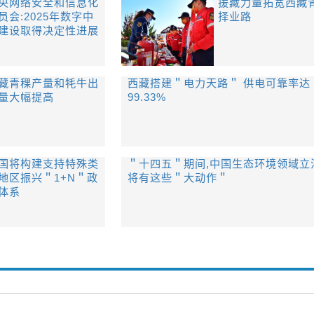
央网络安全和信息化
援藏力量拓宽西藏
员会:2025年数字中
择业路
建设取得决定性进展
藏青稞产量和牦牛出
西藏搭建＂电力天路＂ 供电可靠率达
量大幅提高
99.33%
国将构建支持特殊类
＂十四五＂期间,中国生态环境领域立
地区振兴＂1+N＂政
将有这些＂大动作＂
体系