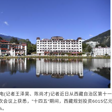
日电(记者王泽昊、陈尚才)记者近日从西藏自治区第十
会议上获悉，"十四五"期间，西藏规划投资6015亿
%。