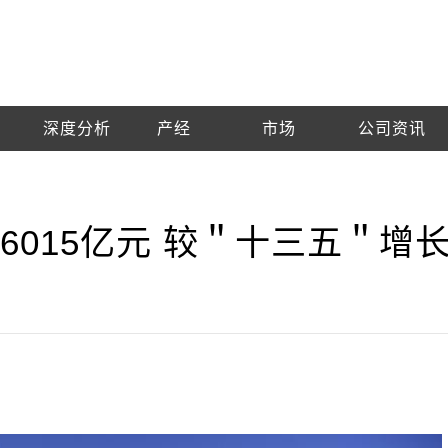
深度分析
产经
市场
公司资讯
015亿元 较＂十三五＂增