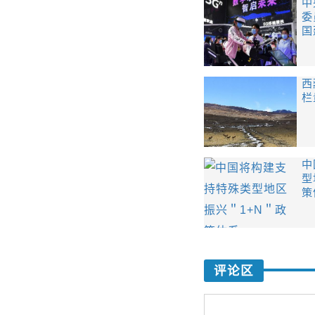
中
委
国
西
栏
中
型
策
评论区