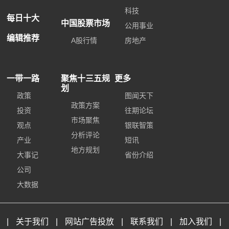
科技
每日十大
中国股票市场
公用事业
编辑推荐
A股行情
房地产
一带一路
聚焦十三五规
更多
划
政策
图闻天下
政策方案
投资
往期论坛
市场聚焦
观点
银联智策
分析评论
产业
短讯
地方规划
大事记
省份介绍
公司
大数据
|
关于我们
|
网站广告投放
|
联系我们
|
加入我们
|