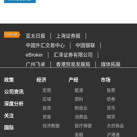
亚太日报
上海证券报
中国外汇交易中心
中国银联
eBroker
汇泽证券有限公司
广州飞卓
香港贸易发展局
媒体拓展
政策
经济
产经
市场
宏观
能源
股票
公司资讯
区域
原料
债券
深度分析
投资
制造业
货币
关注
贸易
消费品
期货
经济数据
医疗保健
大宗商品
国际
金融
沪港通