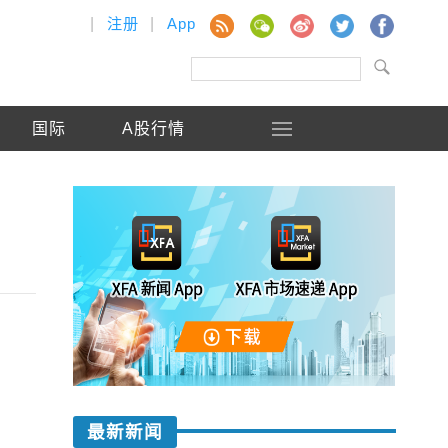
|
注册
|
App
国际
A股行情
最新新闻