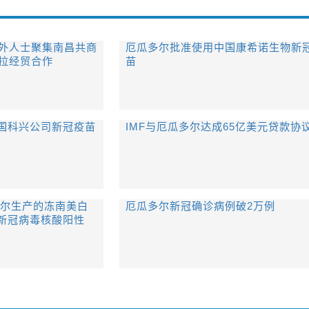
外人士聚集南昌共商
厄瓜多尔批准使用中国康希诺生物新
拉经贸合作
苗
国科兴公司新冠疫苗
IMF与厄瓜多尔达成65亿美元贷款协
多尔生产的冻南美白
厄瓜多尔新冠确诊病例破2万例
新冠病毒核酸阳性