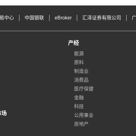
易中心
中国银联
eBroker
汇泽证券有限公司
产经
能源
原料
制造业
消费品
医疗保健
金融
科技
市场
公用事业
房地产