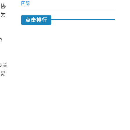
国际
易协
将为
点击排行
协
表关
贸易