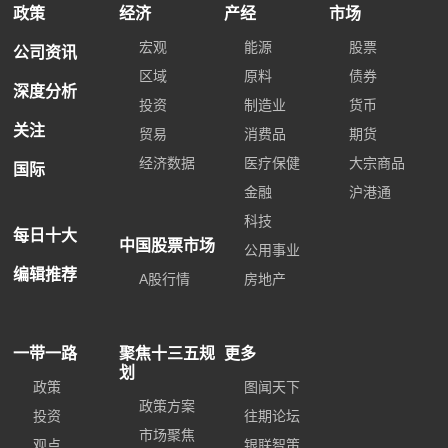
政策
经济
产经
市场
宏观
能源
股票
公司资讯
区域
原料
债券
深度分析
投资
制造业
货币
关注
贸易
消费品
期货
经济数据
医疗保健
大宗商品
国际
金融
沪港通
科技
每日十大
中国股票市场
公用事业
编辑推荐
A股行情
房地产
一带一路
聚焦十三五规
更多
划
政策
图闻天下
政策方案
投资
往期论坛
市场聚焦
观点
银联智策