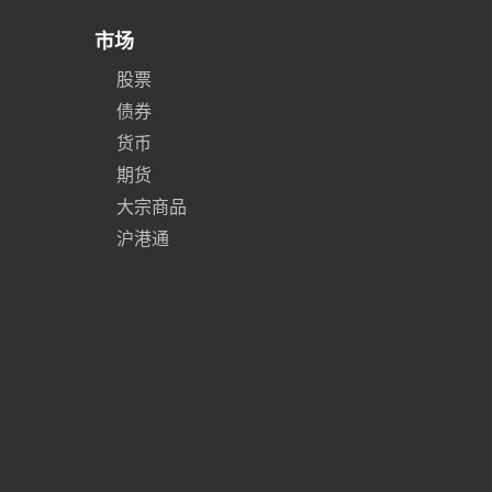
市场
股票
债券
货币
期货
大宗商品
沪港通