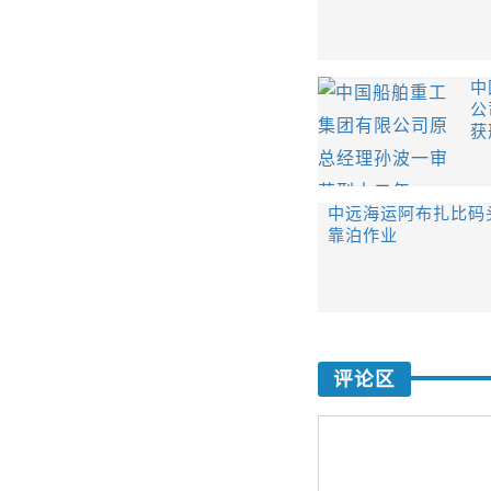
中
公
获
中远海运阿布扎比码
靠泊作业
评论区