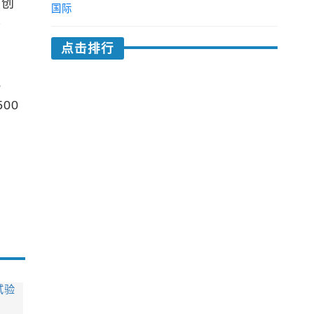
技创
国际
平
点击排行
协
00
试验