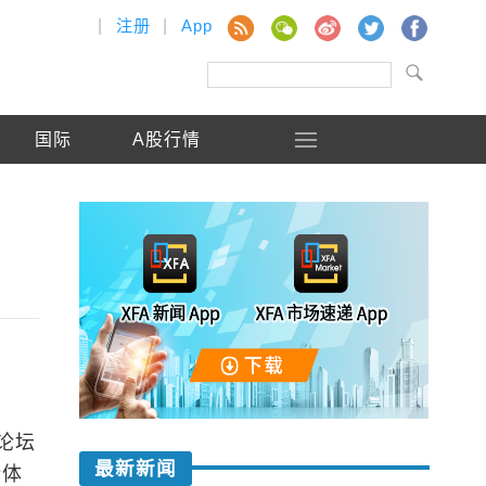
|
注册
|
App
国际
A股行情
论坛
最新新闻
新体