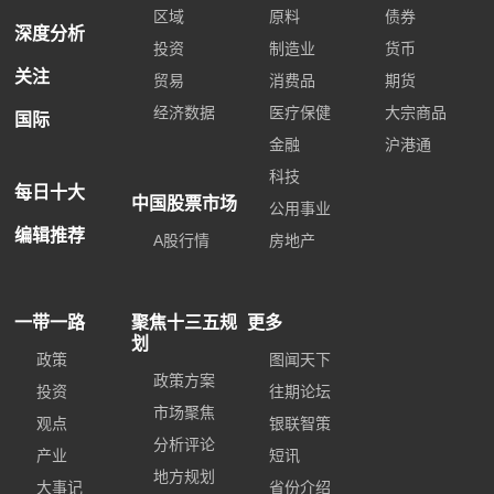
区域
原料
债券
深度分析
投资
制造业
货币
关注
贸易
消费品
期货
经济数据
医疗保健
大宗商品
国际
金融
沪港通
科技
每日十大
中国股票市场
公用事业
编辑推荐
A股行情
房地产
一带一路
聚焦十三五规
更多
划
政策
图闻天下
政策方案
投资
往期论坛
市场聚焦
观点
银联智策
分析评论
产业
短讯
地方规划
大事记
省份介绍