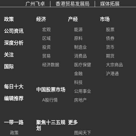
广州飞卓
香港贸易发展局
媒体拓展
政策
经济
产经
市场
宏观
能源
股票
公司资讯
区域
原料
债券
深度分析
投资
制造业
货币
关注
贸易
消费品
期货
经济数据
医疗保健
大宗商品
国际
金融
沪港通
科技
每日十大
中国股票市场
公用事业
编辑推荐
A股行情
房地产
一带一路
聚焦十三五规
更多
划
政策
图闻天下