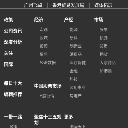
广州飞卓
香港贸易发展局
媒体拓展
政策
经济
产经
市场
宏观
能源
股票
公司资讯
区域
原料
债券
深度分析
投资
制造业
货币
关注
贸易
消费品
期货
经济数据
医疗保健
大宗商品
国际
金融
沪港通
科技
每日十大
中国股票市场
公用事业
编辑推荐
A股行情
房地产
一带一路
聚焦十三五规
更多
划
政策
图闻天下