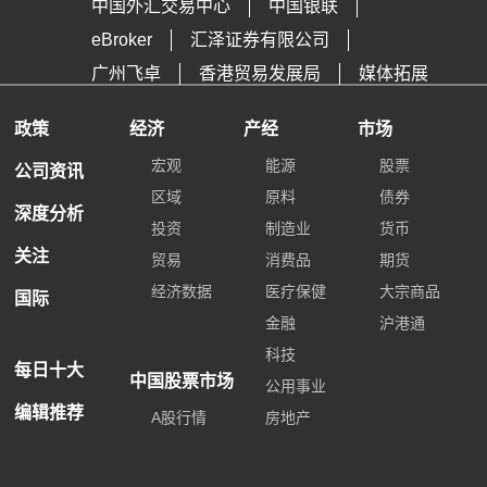
中国外汇交易中心
中国银联
eBroker
汇泽证券有限公司
广州飞卓
香港贸易发展局
媒体拓展
政策
经济
产经
市场
宏观
能源
股票
公司资讯
区域
原料
债券
深度分析
投资
制造业
货币
关注
贸易
消费品
期货
经济数据
医疗保健
大宗商品
国际
金融
沪港通
科技
每日十大
中国股票市场
公用事业
编辑推荐
A股行情
房地产