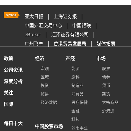
亚太日报
上海证券报
中国外汇交易中心
中国银联
eBroker
汇泽证券有限公司
广州飞卓
香港贸易发展局
媒体拓展
政策
经济
产经
市场
宏观
能源
股票
公司资讯
区域
原料
债券
深度分析
投资
制造业
货币
关注
贸易
消费品
期货
经济数据
医疗保健
大宗商品
国际
金融
沪港通
科技
每日十大
中国股票市场
公用事业