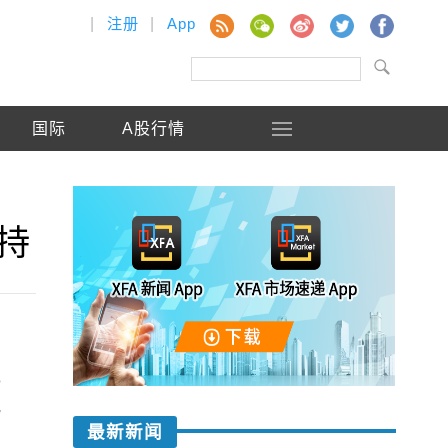
|
注册
|
App
国际
A股行情
持
规
税
最新新闻