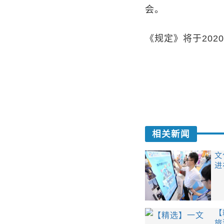
会。
《规定》将于202
相关新闻
文
进
【
旅