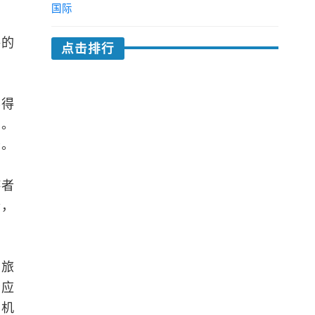
国际
格的
点击排行
不得
识。
务。
游者
价，
、旅
者应
易机