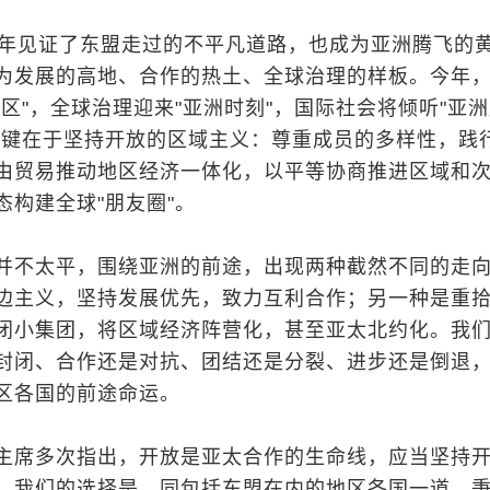
5年见证了东盟走过的不平凡道路，也成为亚洲腾飞的
为发展的高地、合作的热土、全球治理的样板。今年
区"，全球治理迎来"亚洲时刻"，国际社会将倾听"亚
关键在于坚持开放的区域主义：尊重成员的多样性，践
由贸易推动地区经济一体化，以平等协商推进区域和
态构建全球"朋友圈"。
并不太平，围绕亚洲的前途，出现两种截然不同的走
边主义，坚持发展优先，致力互利合作；另一种是重
闭小集团，将区域经济阵营化，甚至亚太北约化。我
封闭、合作还是对抗、团结还是分裂、进步还是倒退
区各国的前途命运。
主席多次指出，开放是亚太合作的生命线，应当坚持
，我们的选择是，同包括东盟在内的地区各国一道，