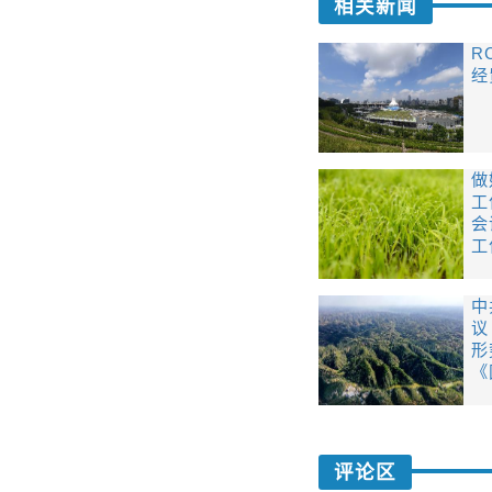
相关新闻
R
经
做
工
会
工
中
议
形
《
评论区