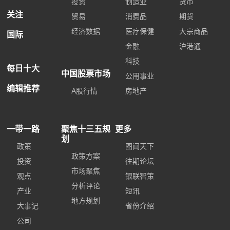
投资
制造业
货币
关注
贸易
消费品
期货
经济数据
医疗保健
大宗商品
国际
金融
沪港通
科技
每日十大
中国股票市场
公用事业
编辑推荐
A股行情
房地产
一带一路
聚焦十三五规
更多
划
政策
图闻天下
政策方案
投资
往期论坛
市场聚焦
观点
银联智策
分析评论
产业
短讯
地方规划
大事记
省份介绍
公司