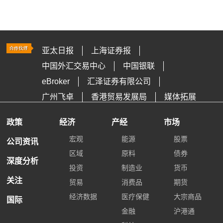
亚太日报
上海证券报
中国外汇交易中心
中国银联
eBroker
汇泽证券有限公司
广州飞卓
香港贸易发展局
媒体拓展
政策
经济
产经
市场
宏观
能源
股票
公司资讯
区域
原料
债券
深度分析
投资
制造业
货币
关注
贸易
消费品
期货
经济数据
医疗保健
大宗商品
国际
金融
沪港通