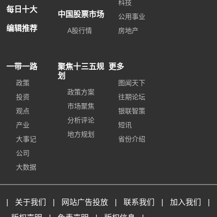
科技
每日十大
中国股票市场
公用事业
编辑推荐
A股行情
房地产
一带一路
聚焦十三五规
更多
划
政策
图闻天下
政策方案
投资
往期论坛
市场聚焦
观点
银联智策
分析评论
产业
短讯
地方规划
大事记
省份介绍
公司
大数据
|
关于我们
|
网站广告投放
|
联系我们
|
加入我们
|