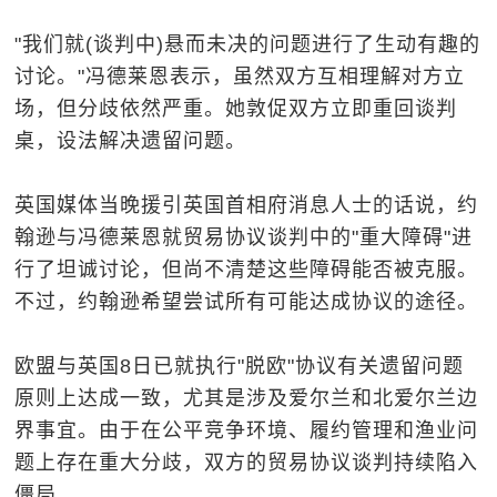
"我们就(谈判中)悬而未决的问题进行了生动有趣的
讨论。"冯德莱恩表示，虽然双方互相理解对方立
场，但分歧依然严重。她敦促双方立即重回谈判
桌，设法解决遗留问题。
英国媒体当晚援引英国首相府消息人士的话说，约
翰逊与冯德莱恩就贸易协议谈判中的"重大障碍"进
行了坦诚讨论，但尚不清楚这些障碍能否被克服。
不过，约翰逊希望尝试所有可能达成协议的途径。
欧盟与英国8日已就执行"脱欧"协议有关遗留问题
原则上达成一致，尤其是涉及爱尔兰和北爱尔兰边
界事宜。由于在公平竞争环境、履约管理和渔业问
题上存在重大分歧，双方的贸易协议谈判持续陷入
僵局。