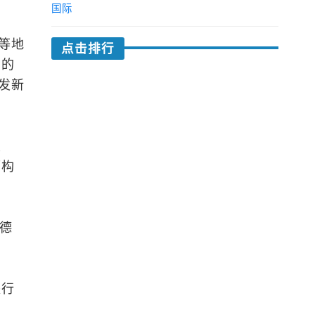
国际
等地
点击排行
洲的
发新
重
而构
德
央行