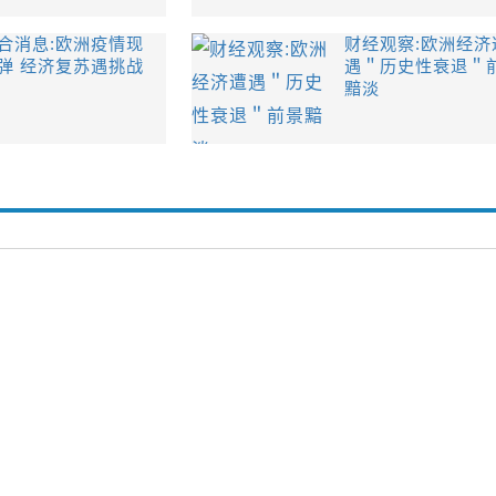
合消息:欧洲疫情现
财经观察:欧洲经济
弹 经济复苏遇挑战
遇＂历史性衰退＂
黯淡