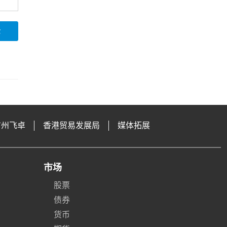
论
广州飞卓
香港贸易发展局
媒体拓展
市场
股票
债券
货币