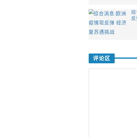
综
反
评论区