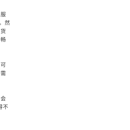
较服
。然
交货
不畅
来可
供需
员会
得不