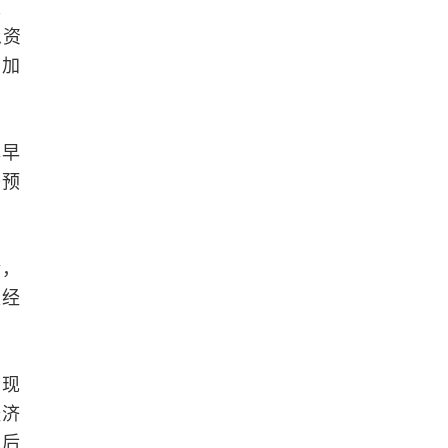
以
急资
力加
尽早
升预
衡，
家经
实现
经济
在后