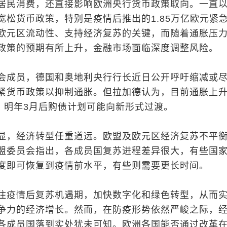
居民消费，还直接影响欧洲央行货币政策取向。一直
宽松货币政策，特别是疫情后推出的1.85万亿欧元紧
欧元区流动性、支持经济复苏的关键，而随着通胀压
政策的预期有所上升，金融市场面临深度调整风险。
会成员，德国和奥地利央行行长近日公开呼吁缩减或
紧货币政策以抑制通胀。但拉加德认为，目前通胀上
"，明年3月后购债计划可能向新形式过渡。
显，经济转型任重道远。欧盟及欧元区经济复苏不平
盟委员会指出，各成员国复苏进程差异很大，有些国
度即可恢复到疫情前水平，有些则需要更长时间。
住疫情后复苏机遇期，加快数字化和绿色转型，从而
争力的经济增长。然而，在防疫形势依然严峻之际，
各成员国落到实处犹未可知。欧洲各国能否通过改革