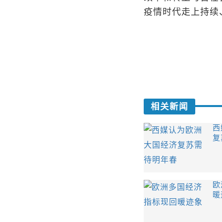
疫情时代走上持续
相关新闻
西
复
欧
暖