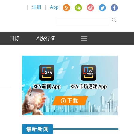
|
注册
|
App
国际
A股行情
最新新闻