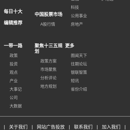
科技
每日十大
中国股票市场
公用事业
编辑推荐
A股行情
房地产
一带一路
聚焦十三五规
更多
划
政策
图闻天下
政策方案
投资
往期论坛
市场聚焦
观点
银联智策
分析评论
产业
短讯
地方规划
大事记
省份介绍
公司
大数据
|
关于我们
|
网站广告投放
|
联系我们
|
加入我们
|