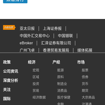
亚太日报
上海证券报
中国外汇交易中心
中国银联
eBroker
汇泽证券有限公司
广州飞卓
香港贸易发展局
媒体拓展
政策
经济
产经
市场
宏观
能源
股票
公司资讯
区域
原料
债券
深度分析
投资
制造业
货币
关注
贸易
消费品
期货
经济数据
医疗保健
大宗商品
国际
金融
沪港通